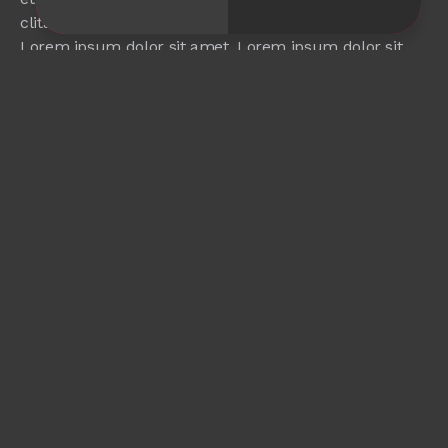
clita kasd gubergren, no sea takimata sanctus est
Lorem ipsum dolor sit amet. Lorem ipsum dolor sit
amet, consetetur sadipscing elitr.
Get in Touch
Contact Info