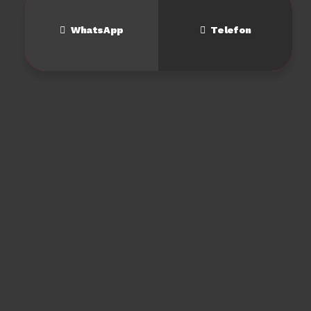
WhatsApp
Telefon
Türkiye —
Karpuzlu 2. Cadde No: 132/2
Siteler, Altındağ/Ankara
+90 312 350 17 34
info@soydaslarmasasandalye.com