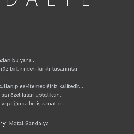
NDALYE
ından bu yana…
üz birbirinden farklı tasarımlar
r…
kullanıp eskitemediğiniz kalitedir…
e sizi özel kılan ustalıktır…
 yaptığımız bu iş sanattır…
Metal Sandalye
ry: