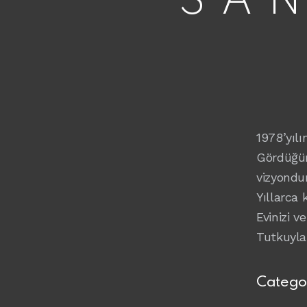
SA
1978’yıl
Gördüğün
vizyondu
Yıllarca 
Evinizi v
Tutkuyla
Catego