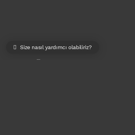
Size nasıl yardımcı olabiliriz?
Türkiye —
Karpuzlu 2. Cadde No: 132/2
Siteler, Altındağ/Ankara